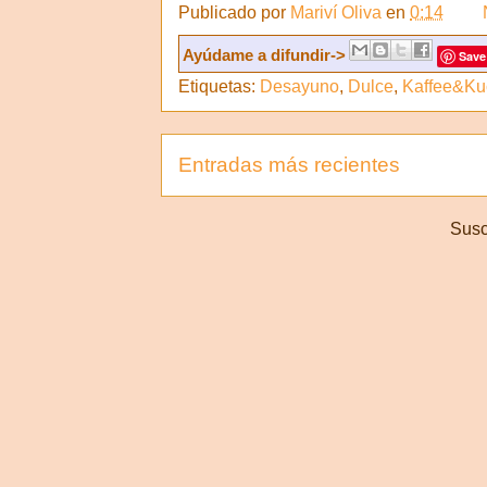
Publicado por
Mariví Oliva
en
0:14
Ayúdame a difundir->
Save
Etiquetas:
Desayuno
,
Dulce
,
Kaffee&Ku
Entradas más recientes
Susc