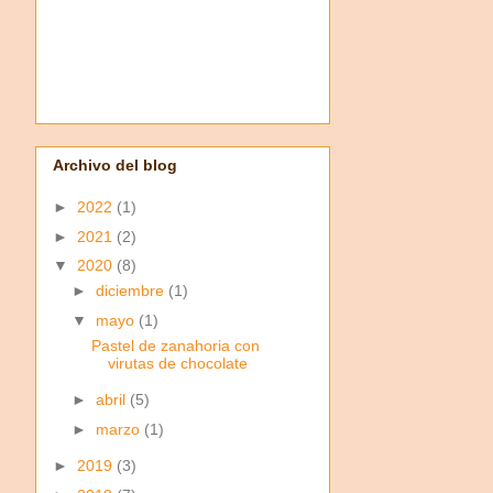
Archivo del blog
►
2022
(1)
►
2021
(2)
▼
2020
(8)
►
diciembre
(1)
▼
mayo
(1)
Pastel de zanahoria con
virutas de chocolate
►
abril
(5)
►
marzo
(1)
►
2019
(3)