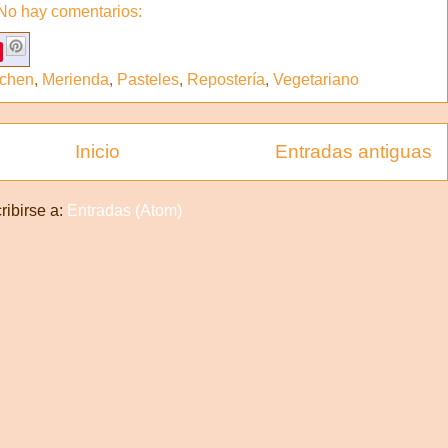
No hay comentarios:
chen
,
Merienda
,
Pasteles
,
Repostería
,
Vegetariano
Inicio
Entradas antiguas
ribirse a:
Entradas (Atom)