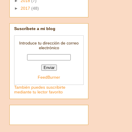
►
2018
(7)
►
2017
(48)
Suscríbete a mi blog
Introduce tu dirección de correo
electrónico
FeedBurner
También puedes suscribirte
mediante tu lector favorito