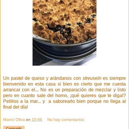
Un pastel de queso y arándanos con
streuseln
es siempre
bienvenido en esta casa si bien es cierto que me cuesta
arrancar con el... No es un preparación de mezclar y listo
pero en cuanto sale del horno, ¡qué quieres que te diga!?
Pelillos a la mar... y a saborearlo bien porque no llega al
final del día!
Mariví Oliva
en
10:46
No hay comentarios:
Compartir