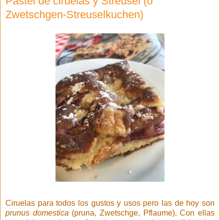
Pastel de ciruelas y Streusel (o
Zwetschgen-Streuselkuchen)
Ciruelas para todos los gustos y usos pero las de hoy son
prunus domestica
(pruna, Zwetschge, Pflaume). Con ellas