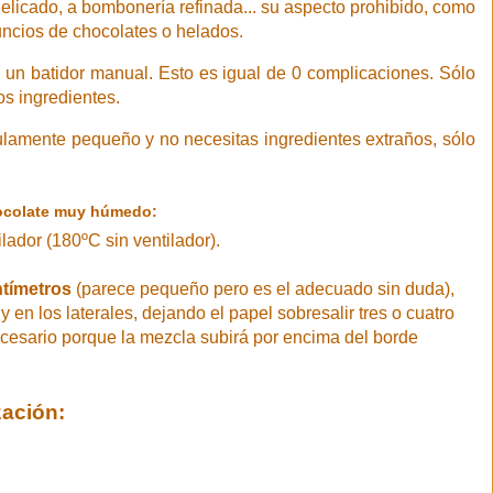
elicado, a bombonería refinada... su aspecto prohibido, como
uncios de chocolates o helados.
 y un batidor manual. Esto es igual de 0 complicaciones. Sólo
os ingredientes.
ículamente pequeño y no necesitas ingredientes extraños, sólo
hocolate muy húmedo:
lador (180ºC sin ventilador).
ntímetros
(parece pequeño pero es el adecuado sin duda),
n los laterales, dejando el papel sobresalir tres o cuatro
cesario porque la mezcla subirá por encima del borde
zación: