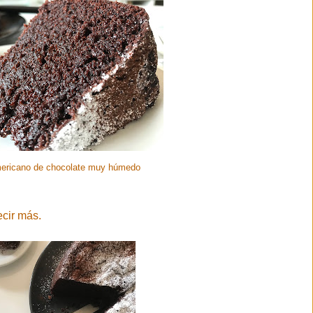
mericano de chocolate muy húmedo
decir más.