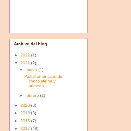
Archivo del blog
►
2022
(1)
▼
2021
(2)
▼
marzo
(1)
Pastel americano de
chocolate muy
húmedo
►
febrero
(1)
►
2020
(8)
►
2019
(3)
►
2018
(7)
►
2017
(48)