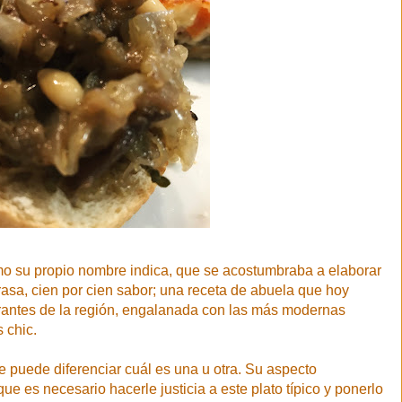
omo su propio nombre indica, que se acostumbraba a elaborar
rasa, cien por cien sabor; una receta de abuela que hoy
rantes de la región, engalanada con las más modernas
 chic.
se puede diferenciar cuál es una u otra. Su aspecto
ue es necesario hacerle justicia a este plato típico y ponerlo