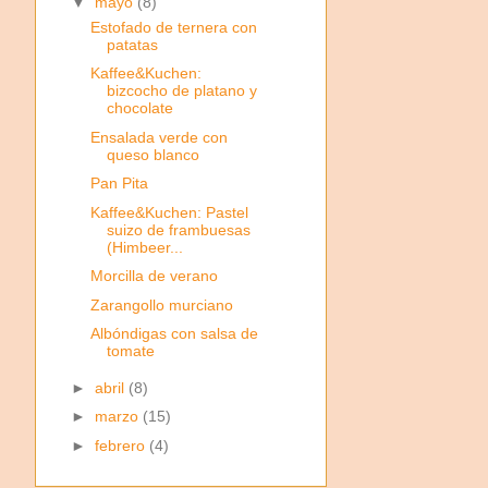
▼
mayo
(8)
Estofado de ternera con
patatas
Kaffee&Kuchen:
bizcocho de platano y
chocolate
Ensalada verde con
queso blanco
Pan Pita
Kaffee&Kuchen: Pastel
suizo de frambuesas
(Himbeer...
Morcilla de verano
Zarangollo murciano
Albóndigas con salsa de
tomate
►
abril
(8)
►
marzo
(15)
►
febrero
(4)