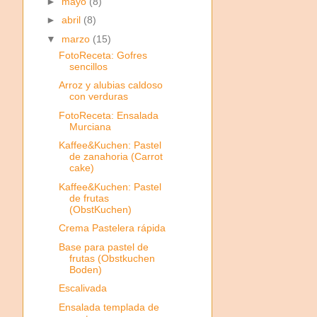
►
mayo
(8)
►
abril
(8)
▼
marzo
(15)
FotoReceta: Gofres
sencillos
Arroz y alubias caldoso
con verduras
FotoReceta: Ensalada
Murciana
Kaffee&Kuchen: Pastel
de zanahoria (Carrot
cake)
Kaffee&Kuchen: Pastel
de frutas
(ObstKuchen)
Crema Pastelera rápida
Base para pastel de
frutas (Obstkuchen
Boden)
Escalivada
Ensalada templada de