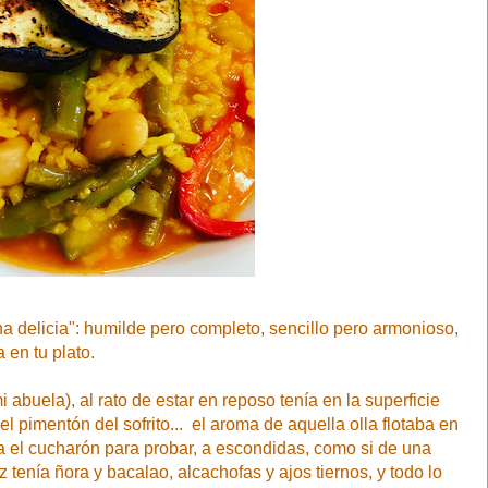
na delicia": humilde pero completo, sencillo pero armonioso,
 en tu plato.
i abuela), al rato de estar en reposo tenía en la superficie
l pimentón del sofrito... el aroma de aquella olla flotaba en
ta el cucharón para probar, a escondidas, como si de una
z tenía ñora y bacalao, alcachofas y ajos tiernos, y todo lo