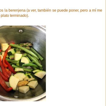
os la berenjena (a ver, también se puede poner, pero a mí me
l plato terminado).