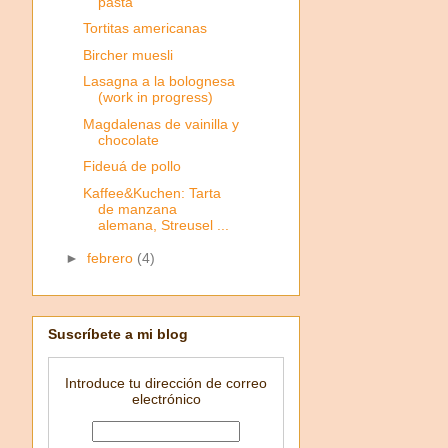
pasta
Tortitas americanas
Bircher muesli
Lasagna a la bolognesa
(work in progress)
Magdalenas de vainilla y
chocolate
Fideuá de pollo
Kaffee&Kuchen: Tarta
de manzana
alemana, Streusel ...
►
febrero
(4)
Suscríbete a mi blog
Introduce tu dirección de correo
electrónico