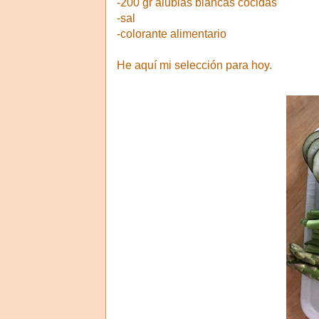
-200 gr alubias blancas cocidas
-sal
-colorante alimentario
He aquí mi selección para hoy.