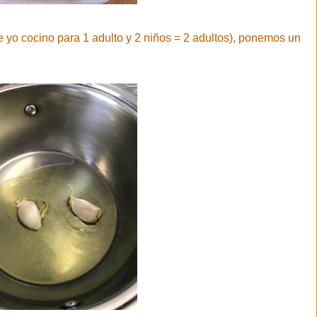
 yo cocino para 1 adulto y 2 niños = 2 adultos), ponemos un
.